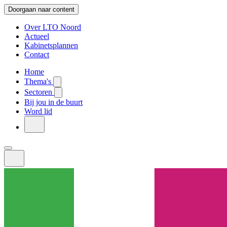
Doorgaan naar content
Over LTO Noord
Actueel
Kabinetsplannen
Contact
Home
Thema's
Sectoren
Bij jou in de buurt
Word lid