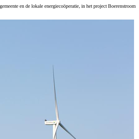
meente en de lokale energiecoöperatie, in het project Boerenstroom