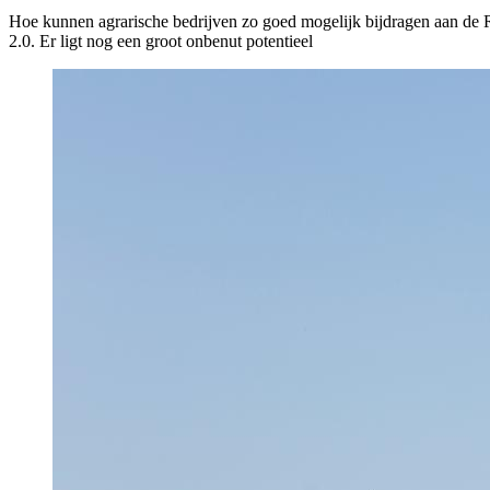
Hoe kunnen agrarische bedrijven zo goed mogelijk bijdragen aan de 
2.0. Er ligt nog een groot onbenut potentieel