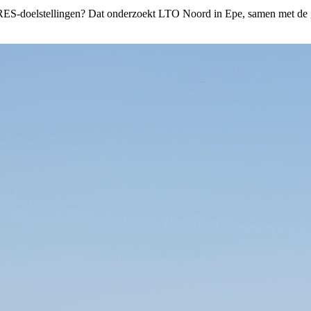
RES-doelstellingen? Dat onderzoekt LTO Noord in Epe, samen met de ge