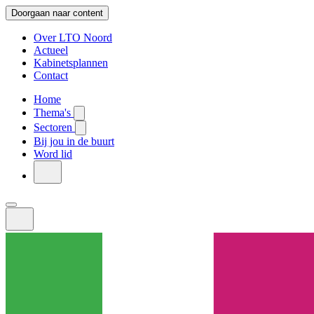
Doorgaan naar content
Over LTO Noord
Actueel
Kabinetsplannen
Contact
Home
Thema's
Sectoren
Bij jou in de buurt
Word lid