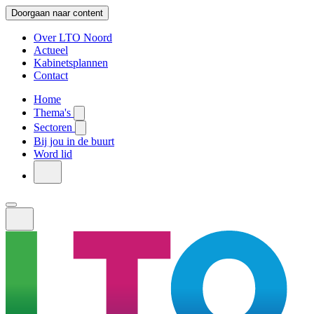
Doorgaan naar content
Over LTO Noord
Actueel
Kabinetsplannen
Contact
Home
Thema's
Sectoren
Bij jou in de buurt
Word lid