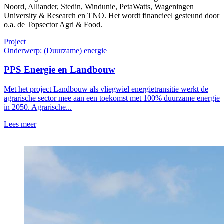
Noord, Alliander, Stedin, Windunie, PetaWatts, Wageningen
University & Research en TNO. Het wordt financieel gesteund door
o.a. de Topsector Agri & Food.
Project
Onderwerp: (Duurzame) energie
PPS Energie en Landbouw
Met het project Landbouw als vliegwiel energietransitie werkt de
agrarische sector mee aan een toekomst met 100% duurzame energie
in 2050. Agrarische...
Lees meer