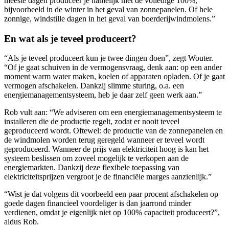
meeste dagen produceer je namelijk niet de volledige 100%,
bijvoorbeeld in de winter in het geval van zonnepanelen. Of hele
zonnige, windstille dagen in het geval van boerderijwindmolens.”
En wat als je teveel produceert?
“Als je teveel produceert kun je twee dingen doen”, zegt Wouter.
“Of je gaat schuiven in de vermogensvraag, denk aan: op een ander
moment warm water maken, koelen of apparaten opladen. Of je gaat
vermogen afschakelen. Dankzij slimme sturing, o.a. een
energiemanagementsysteem, heb je daar zelf geen werk aan.”
Rob vult aan: “We adviseren om een energiemanagementsysteem te
installeren die de productie regelt, zodat er nooit teveel
geproduceerd wordt. Oftewel: de productie van de zonnepanelen en
de windmolen worden terug geregeld wanneer er teveel wordt
geproduceerd. Wanneer de prijs van elektriciteit hoog is kan het
systeem beslissen om zoveel mogelijk te verkopen aan de
energiemarkten. Dankzij deze flexibele toepassing van
elektriciteitsprijzen vergroot je de financiële marges aanzienlijk.”
“Wist je dat volgens dit voorbeeld een paar procent afschakelen op
goede dagen financieel voordeliger is dan jaarrond minder
verdienen, omdat je eigenlijk niet op 100% capaciteit produceert?”,
aldus Rob.