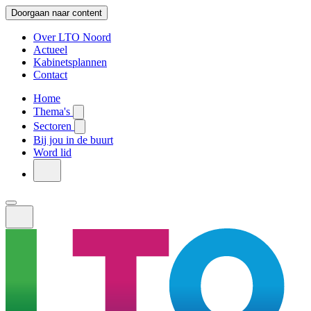
Doorgaan naar content
Over LTO Noord
Actueel
Kabinetsplannen
Contact
Home
Thema's
Sectoren
Bij jou in de buurt
Word lid