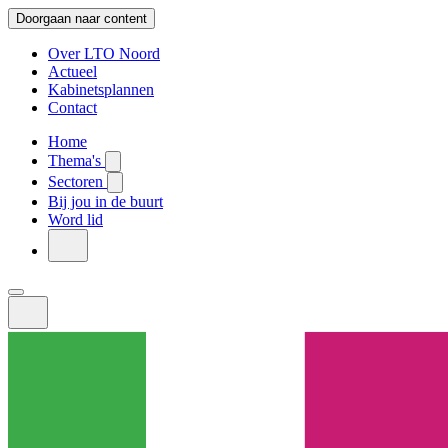
Doorgaan naar content
Over LTO Noord
Actueel
Kabinetsplannen
Contact
Home
Thema's
Sectoren
Bij jou in de buurt
Word lid