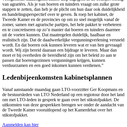
van agrariërs. Als je van boeren en tuinders vraagt om zulke grote
stappen te zetten, dan heb je de plicht om hun daar ook duidelijkheid
en handelingsperspectief over te geven. Ik roep het kabinet, de
Tweede Kamer en de provincies op om zo snel mogelijk vanaf de
zomer, samen met agrarische partijen, het hele pakket te verbeteren
en te concretiseren op zo’n manier dat boeren en tuinders daarmee
uit de voeten kunnen. Dat maatregelen duidelijk, haalbaar en
realistisch zijn. Dat de daadwerkelijke vergunningverlening versneld
wordt. En dat boeren ook kunnen leveren wat er van hen gevraagd
wordt. Wij zijn bereid daaraan een bijdrage te leveren. Maar dan
moet er bij overheden de bereidheid zijn om het beleid zo aan te
passen dat boerengezinnen vergunningen krijgen, kunnen
verduurzamen en een goed inkomen kunnen verdienen.”
Ledenbijeenkomsten kabinetsplannen
Vanaf aanstaande maandag gaan LTO-voorzitter Ger Koopmans en
de bestuursleden van LTO Nederland op een regiotour door het land
om met LTO-leden in gesprek te gaan over het stikstofpakket. De
uitkomsten van deze gesprekken brengen we onder de aandacht van
de Tweede Kamer vooruitlopend op het Kamerdebat over het
stikstofpakket.
Aanmelden kan hier