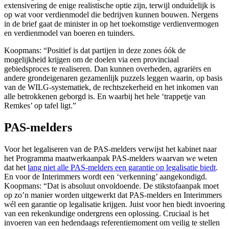
extensivering de enige realistische optie zijn, terwijl onduidelijk is
op wat voor verdienmodel die bedrijven kunnen bouwen. Nergens
in de brief gaat de minister in op het toekomstige verdienvermogen
en verdienmodel van boeren en tuinders.
Koopmans: “Positief is dat partijen in deze zones óók de
mogelijkheid krijgen om de doelen via een provinciaal
gebiedsproces te realiseren. Dan kunnen overheden, agrariërs en
andere grondeigenaren gezamenlijk puzzels leggen waarin, op basis
van de WILG-systematiek, de rechtszekerheid en het inkomen van
alle betrokkenen geborgd is. En waarbij het hele ‘trappetje van
Remkes’ op tafel ligt.”
PAS-melders
Voor het legaliseren van de PAS-melders verwijst het kabinet naar
het Programma maatwerkaanpak PAS-melders waarvan we weten
dat het
lang niet alle PAS-melders een garantie op legalisatie biedt
.
En voor de Interimmers wordt een ‘verkenning’ aangekondigd.
Koopmans: “Dat is absoluut onvoldoende. De stikstofaanpak moet
op zo’n manier worden uitgewerkt dat PAS-melders en Interimmers
wél een garantie op legalisatie krijgen. Juist voor hen biedt invoering
van een rekenkundige ondergrens een oplossing. Cruciaal is het
invoeren van een hedendaags referentiemoment om veilig te stellen