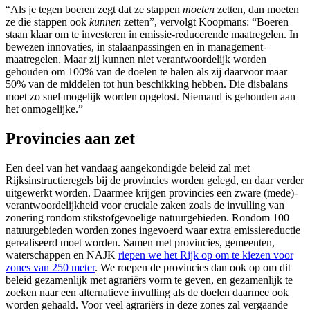
“Als je tegen boeren zegt dat ze stappen
moeten
zetten, dan moeten
ze die stappen ook
kunnen
zetten”, vervolgt Koopmans: “Boeren
staan klaar om te investeren in emissie-reducerende maatregelen. In
bewezen innovaties, in stalaanpassingen en in management­
maatregelen. Maar zij kunnen niet verantwoordelijk worden
gehouden om 100% van de doelen te halen als zij daarvoor maar
50% van de middelen tot hun beschikking hebben. Die disbalans
moet zo snel mogelijk worden opgelost. Niemand is gehouden aan
het onmogelijke.”
Provincies aan zet
Een deel van het vandaag aangekondigde beleid zal met
Rijksinstructieregels bij de provincies worden gelegd, en daar verder
uitgewerkt worden. Daarmee krijgen provincies een zware (mede)­
verantwoordelijkheid voor cruciale zaken zoals de invulling van
zonering rondom stikstofgevoelige natuurgebieden. Rondom 100
natuurgebieden worden zones ingevoerd waar extra emissiereductie
gerealiseerd moet worden. Samen met provincies, gemeenten,
waterschappen en NAJK
riepen we het Rijk op om te kiezen voor
zones van 250 meter
. We roepen de provincies dan ook op om dit
beleid gezamenlijk met agrariërs vorm te geven, en gezamenlijk te
zoeken naar een alternatieve invulling als de doelen daarmee ook
worden gehaald. Voor veel agrariërs in deze zones zal vergaande