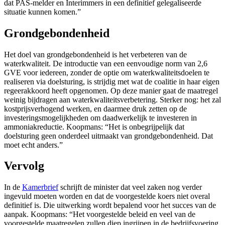
dat PAS-melder en Interimmers in een definitief gelegaliseerde
situatie kunnen komen.”
Grondgebondenheid
Het doel van grondgebondenheid is het verbeteren van de
waterkwaliteit. De introductie van een eenvoudige norm van 2,6
GVE voor iedereen, zonder de optie om waterkwaliteitsdoelen te
realiseren via doelsturing, is strijdig met wat de coalitie in haar eigen
regeerakkoord heeft opgenomen. Op deze manier gaat de maatregel
weinig bijdragen aan waterkwaliteitsverbetering. Sterker nog: het zal
kostprijsverhogend werken, en daarmee druk zetten op de
investeringsmogelijkheden om daadwerkelijk te investeren in
ammoniakreductie. Koopmans: “Het is onbegrijpelijk dat
doelsturing geen onderdeel uitmaakt van grondgebondenheid. Dat
moet echt anders.”
Vervolg
In de
Kamerbrief
schrijft de minister dat veel zaken nog verder
ingevuld moeten worden en dat de voorgestelde koers niet overal
definitief is. Die uitwerking wordt bepalend voor het succes van de
aanpak. Koopmans: “Het voorgestelde beleid en veel van de
voorgestelde maatregelen zullen diep ingrijpen in de bedrijfsvoering