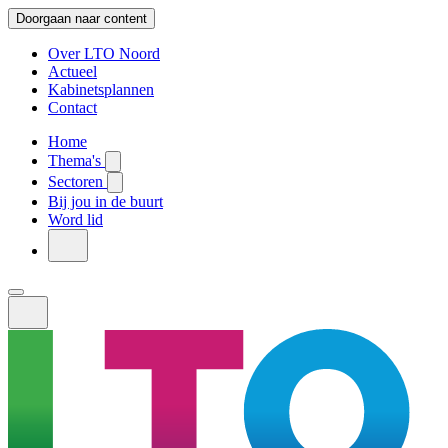
Doorgaan naar content
Over LTO Noord
Actueel
Kabinetsplannen
Contact
Home
Thema's
Sectoren
Bij jou in de buurt
Word lid