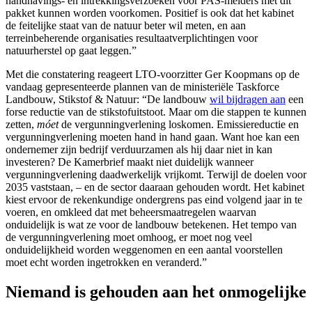
handhavings- en intrekkingsverzoeken voor PAS-melders met dit
pakket kunnen worden voorkomen. Positief is ook dat het kabinet
de feitelijke staat van de natuur beter wil meten, en aan
terreinbeherende organisaties resultaatverplichtingen voor
natuurherstel op gaat leggen.”
Met die constatering reageert LTO-voorzitter Ger Koopmans op de
vandaag gepresenteerde plannen van de ministeriële Taskforce
Landbouw, Stikstof & Natuur: “De landbouw
wil bijdragen aan
een
forse reductie van de stikstofuitstoot. Maar om die stappen te kunnen
zetten,
móet
de vergunningverlening loskomen. Emissiereductie en
vergunningverlening moeten hand in hand gaan. Want hoe kan een
ondernemer zijn bedrijf verduurzamen als hij daar niet in kan
investeren? De Kamerbrief maakt niet duidelijk wanneer
vergunningverlening daadwerkelijk vrijkomt. Terwijl de doelen voor
2035 vaststaan, – en de sector daaraan gehouden wordt. Het kabinet
kiest ervoor de rekenkundige ondergrens pas eind volgend jaar in te
voeren, en omkleed dat met beheersmaatregelen waarvan
onduidelijk is wat ze voor de landbouw betekenen. Het tempo van
de vergunningverlening moet omhoog, er moet nog veel
onduidelijkheid worden weggenomen en een aantal voorstellen
moet echt worden ingetrokken en veranderd.”
Niemand is gehouden aan het onmogelijke