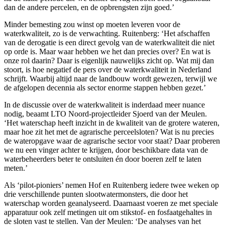
dan de andere percelen, en de opbrengsten zijn goed.’
Minder bemesting zou winst op moeten leveren voor de
waterkwaliteit, zo is de verwachting. Ruitenberg: ‘Het afschaffen
van de derogatie is een direct gevolg van de waterkwaliteit die niet
op orde is. Maar waar hebben we het dan precies over? En wat is
onze rol daarin? Daar is eigenlijk nauwelijks zicht op. Wat mij dan
stoort, is hoe negatief de pers over de waterkwaliteit in Nederland
schrijft. Waarbij altijd naar de landbouw wordt gewezen, terwijl we
de afgelopen decennia als sector enorme stappen hebben gezet.’
In de discussie over de waterkwaliteit is inderdaad meer nuance
nodig, beaamt LTO Noord-projectleider Sjoerd van der Meulen.
‘Het waterschap heeft inzicht in de kwaliteit van de grotere wateren,
maar hoe zit het met de agrarische perceelsloten? Wat is nu precies
de wateropgave waar de agrarische sector voor staat? Daar proberen
we nu een vinger achter te krijgen, door beschikbare data van de
waterbeheerders beter te ontsluiten én door boeren zelf te laten
meten.’
Als ‘pilot-pioniers’ nemen Hof en Ruitenberg iedere twee weken op
drie verschillende punten slootwatermonsters, die door het
waterschap worden geanalyseerd. Daarnaast voeren ze met speciale
apparatuur ook zelf metingen uit om stikstof- en fosfaatgehaltes in
de sloten vast te stellen. Van der Meulen: ‘De analyses van het