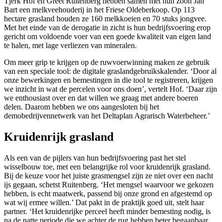
Tjerk Hof en Greet Ruitenberg hebben samen met hun zoon Jan
Bart een melkveehouderij in het Friese Oldeberkoop. Op 113
hectare grasland houden ze 160 melkkoeien en 70 stuks jongvee.
Met het einde van de derogatie in zicht is hun bedrijfsvoering erop
gericht om voldoende voer van een goede kwaliteit van eigen land
te halen, met lage verliezen van mineralen.
Om meer grip te krijgen op de ruwvoerwinning maken ze gebruik
van een speciale tool: de digitale graslandgebruikskalender. ‘Door al
onze bewerkingen en bemestingen in die tool te registreren, krijgen
we inzicht in wat de percelen voor ons doen’, vertelt Hof. ‘Daar zijn
we enthousiast over en dat willen we graag met andere boeren
delen. Daarom hebben we ons aangesloten bij het
demobedrijvennetwerk van het Deltaplan Agrarisch Waterbeheer.’
Kruidenrijk grasland
Als een van de pijlers van hun bedrijfsvoering past het stel
wisselbouw toe, met een belangrijke rol voor kruidenrijk grasland.
Bij de keuze voor het juiste grasmengsel zijn ze niet over een nacht
ijs gegaan, schetst Ruitenberg. ‘Het mengsel waarvoor we gekozen
hebben, is echt maatwerk, passend bij onze grond en afgestemd op
wat wij ermee willen.’ Dat pakt in de praktijk goed uit, stelt haar
partner. ‘Het kruidenrijke perceel heeft minder bemesting nodig, is
na de natte periode die we achter de rug hebben beter begaanbaar