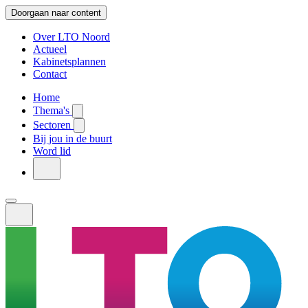
Doorgaan naar content
Over LTO Noord
Actueel
Kabinetsplannen
Contact
Home
Thema's
Sectoren
Bij jou in de buurt
Word lid