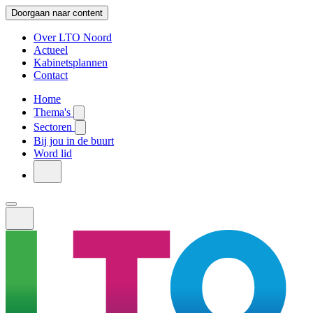
Doorgaan naar content
Over LTO Noord
Actueel
Kabinetsplannen
Contact
Home
Thema's
Sectoren
Bij jou in de buurt
Word lid