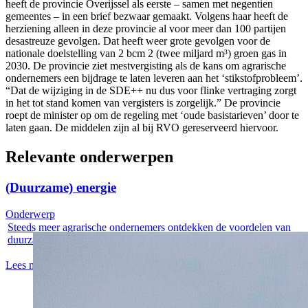
heeft de provincie Overijssel als eerste – samen met negentien
gemeentes – in een brief bezwaar gemaakt. Volgens haar heeft de
herziening alleen in deze provincie al voor meer dan 100 partijen
desastreuze gevolgen. Dat heeft weer grote gevolgen voor de
nationale doelstelling van 2 bcm 2 (twee miljard m³) groen gas in
2030. De provincie ziet mestvergisting als de kans om agrarische
ondernemers een bijdrage te laten leveren aan het ‘stikstofprobleem’.
“Dat de wijziging in de SDE++ nu dus voor flinke vertraging zorgt
in het tot stand komen van vergisters is zorgelijk.” De provincie
roept de minister op om de regeling met ‘oude basistarieven’ door te
laten gaan. De middelen zijn al bij RVO gereserveerd hiervoor.
Relevante onderwerpen
(Duurzame) energie
Onderwerp
Steeds meer agrarische ondernemers ontdekken de voordelen van
duurzame...
Lees meer