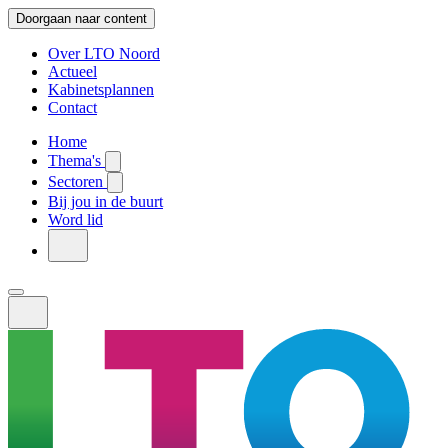
Doorgaan naar content
Over LTO Noord
Actueel
Kabinetsplannen
Contact
Home
Thema's
Sectoren
Bij jou in de buurt
Word lid