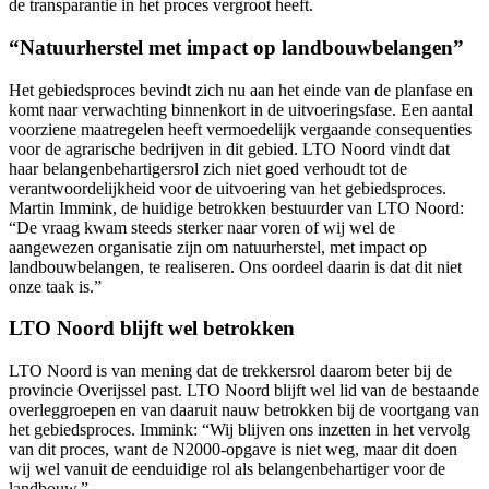
de transparantie in het proces vergroot heeft.
“Natuurherstel met impact op landbouwbelangen”
Het gebiedsproces bevindt zich nu aan het einde van de planfase en
komt naar verwachting binnenkort in de uitvoeringsfase. Een aantal
voorziene maatregelen heeft vermoedelijk vergaande consequenties
voor de agrarische bedrijven in dit gebied. LTO Noord vindt dat
haar belangenbehartigersrol zich niet goed verhoudt tot de
verantwoordelijkheid voor de uitvoering van het gebiedsproces.
Martin Immink, de huidige betrokken bestuurder van LTO Noord:
“De vraag kwam steeds sterker naar voren of wij wel de
aangewezen organisatie zijn om natuurherstel, met impact op
landbouwbelangen, te realiseren. Ons oordeel daarin is dat dit niet
onze taak is.”
LTO Noord blijft wel betrokken
LTO Noord is van mening dat de trekkersrol daarom beter bij de
provincie Overijssel past. LTO Noord blijft wel lid van de bestaande
overleggroepen en van daaruit nauw betrokken bij de voortgang van
het gebiedsproces. Immink: “Wij blijven ons inzetten in het vervolg
van dit proces, want de N2000-opgave is niet weg, maar dit doen
wij wel vanuit de eenduidige rol als belangenbehartiger voor de
landbouw.”