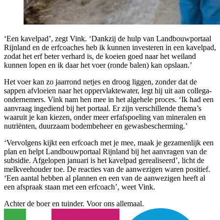
‘Een kavelpad’, zegt Vink. ‘Dankzij de hulp van Landbouwportaal
Rijnland en de erfcoaches heb ik kunnen investeren in een kavelpad,
zodat het erf beter verhard is, de koeien goed naar het weiland
kunnen lopen en ik daar het voer (ronde balen) kan opslaan.’
Het voer kan zo jaarrond netjes en droog liggen, zonder dat de
sappen afvloeien naar het oppervlaktewater, legt hij uit aan collega-
ondernemers. Vink nam hen mee in het algehele proces. ‘Ik had een
aanvraag ingediend bij het portaal. Er zijn verschillende thema’s
waaruit je kan kiezen, onder meer erfafspoeling van mineralen en
nutriënten, duurzaam bodembeheer en gewasbescherming.’
‘Vervolgens kijkt een erfcoach met je mee, maak je gezamenlijk een
plan en helpt Landbouwportaal Rijnland bij het aanvragen van de
subsidie. Afgelopen januari is het kavelpad gerealiseerd’, licht de
melkveehouder toe. De reacties van de aanwezigen waren positief.
‘Een aantal hebben al plannen en een van de aanwezigen heeft al
een afspraak staan met een erfcoach’, weet Vink.
Achter de boer en tuinder. Voor ons allemaal.