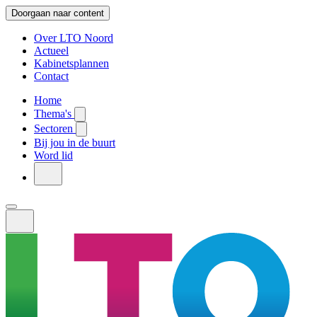
Doorgaan naar content
Over LTO Noord
Actueel
Kabinetsplannen
Contact
Home
Thema's
Sectoren
Bij jou in de buurt
Word lid