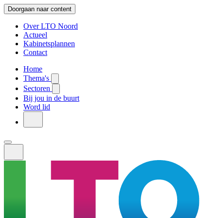
Doorgaan naar content
Over LTO Noord
Actueel
Kabinetsplannen
Contact
Home
Thema's
Sectoren
Bij jou in de buurt
Word lid