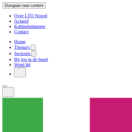
Doorgaan naar content
Over LTO Noord
Actueel
Kabinetsplannen
Contact
Home
Thema's
Sectoren
Bij jou in de buurt
Word lid