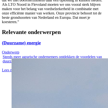
dat we met boerenerfmolens daar een oplossing in kunnen bieden.
Als LTO Noord in Flevoland moeten we ons vooral sterk blijven
maken voor het belang van voedselzekerheid in combinatie met
onze efficiënte manier van werken. Onze provincie behoort tot de
beste grondsoorten van Nederland en Europa. Dat moet je
koesteren.”
Relevante onderwerpen
(Duurzame) energie
Onderwerp
Steeds meer agrarische ondernemers ontdekken de voordelen van
duurzame...
Lees meer