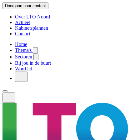
Doorgaan naar content
Over LTO Noord
Actueel
Kabinetsplannen
Contact
Home
Thema's
Sectoren
Bij jou in de buurt
Word lid