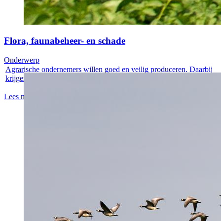
Flora, faunabeheer- en schade
Onderwerp
Agrarische ondernemers willen goed en veilig produceren. Daarbij
krijgen ze...
Lees meer