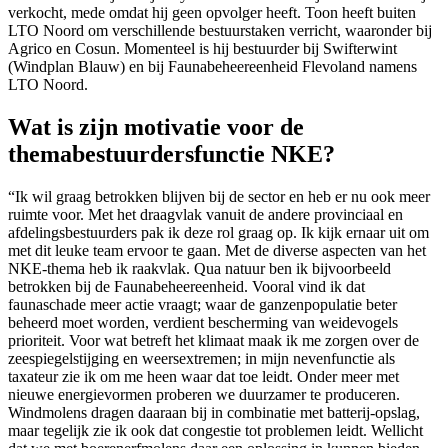
verkocht, mede omdat hij geen opvolger heeft. Toon heeft buiten
LTO Noord om verschillende bestuurstaken verricht, waaronder bij
Agrico en Cosun. Momenteel is hij bestuurder bij Swifterwint
(Windplan Blauw) en bij Faunabeheereenheid Flevoland namens
LTO Noord.
Wat is zijn motivatie voor de
themabestuurdersfunctie NKE?
“Ik wil graag betrokken blijven bij de sector en heb er nu ook meer
ruimte voor. Met het draagvlak vanuit de andere provinciaal en
afdelingsbestuurders pak ik deze rol graag op. Ik kijk ernaar uit om
met dit leuke team ervoor te gaan. Met de diverse aspecten van het
NKE-thema heb ik raakvlak. Qua natuur ben ik bijvoorbeeld
betrokken bij de Faunabeheereenheid. Vooral vind ik dat
faunaschade meer actie vraagt; waar de ganzenpopulatie beter
beheerd moet worden, verdient bescherming van weidevogels
prioriteit. Voor wat betreft het klimaat maak ik me zorgen over de
zeespiegelstijging en weersextremen; in mijn nevenfunctie als
taxateur zie ik om me heen waar dat toe leidt. Onder meer met
nieuwe energievormen proberen we duurzamer te produceren.
Windmolens dragen daaraan bij in combinatie met batterij-opslag,
maar tegelijk zie ik ook dat congestie tot problemen leidt. Wellicht