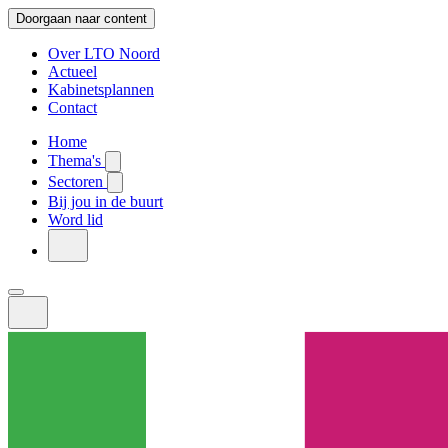
Doorgaan naar content
Over LTO Noord
Actueel
Kabinetsplannen
Contact
Home
Thema's
Sectoren
Bij jou in de buurt
Word lid