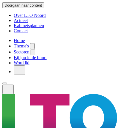
Doorgaan naar content
Over LTO Noord
Actueel
Kabinetsplannen
Contact
Home
Thema's
Sectoren
Bij jou in de buurt
Word lid