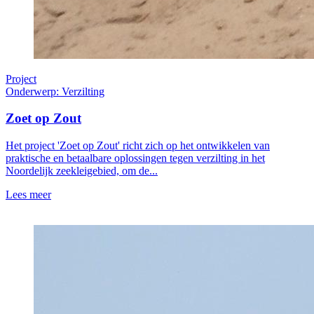
Project
Onderwerp: Verzilting
Zoet op Zout
Het project 'Zoet op Zout' richt zich op het ontwikkelen van
praktische en betaalbare oplossingen tegen verzilting in het
Noordelijk zeekleigebied, om de...
Lees meer