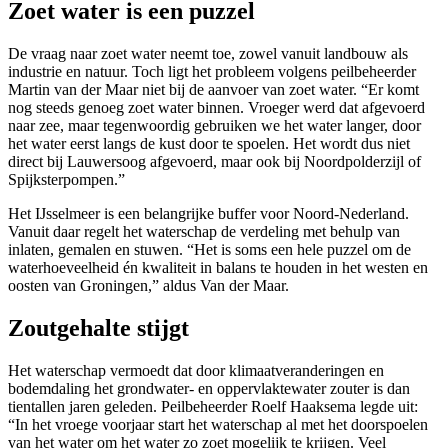
Zoet water is een puzzel
De vraag naar zoet water neemt toe, zowel vanuit landbouw als
industrie en natuur. Toch ligt het probleem volgens peilbeheerder
Martin van der Maar niet bij de aanvoer van zoet water. “Er komt
nog steeds genoeg zoet water binnen. Vroeger werd dat afgevoerd
naar zee, maar tegenwoordig gebruiken we het water langer, door
het water eerst langs de kust door te spoelen. Het wordt dus niet
direct bij Lauwersoog afgevoerd, maar ook bij Noordpolderzijl of
Spijksterpompen.”
Het IJsselmeer is een belangrijke buffer voor Noord-Nederland.
Vanuit daar regelt het waterschap de verdeling met behulp van
inlaten, gemalen en stuwen. “Het is soms een hele puzzel om de
waterhoeveelheid én kwaliteit in balans te houden in het westen en
oosten van Groningen,” aldus Van der Maar.
Zoutgehalte stijgt
Het waterschap vermoedt dat door klimaatveranderingen en
bodemdaling het grondwater- en oppervlaktewater zouter is dan
tientallen jaren geleden. Peilbeheerder Roelf Haaksema legde uit:
“In het vroege voorjaar start het waterschap al met het doorspoelen
van het water om het water zo zoet mogelijk te krijgen. Veel