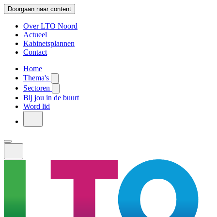
Doorgaan naar content
Over LTO Noord
Actueel
Kabinetsplannen
Contact
Home
Thema's
Sectoren
Bij jou in de buurt
Word lid