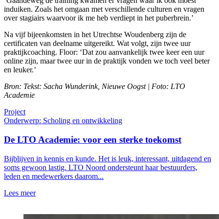
‘Gaandeweg de training kwamen er vragen waar ik ook moest
induiken. Zoals het omgaan met verschillende culturen en vragen
over stagiairs waarvoor ik me heb verdiept in het puberbrein.’
Na vijf bijeenkomsten in het Utrechtse Woudenberg zijn de
certificaten van deelname uitgereikt. Wat volgt, zijn twee uur
praktijkcoaching. Floor: ‘Dat zou aanvankelijk twee keer een uur
online zijn, maar twee uur in de praktijk vonden we toch veel beter
en leuker.’
Bron: Tekst: Sacha Wunderink, Nieuwe Oogst | Foto: LTO
Academie
Project
Onderwerp: Scholing en ontwikkeling
De LTO Academie: voor een sterke toekomst
Bijblijven in kennis en kunde. Het is leuk, interessant, uitdagend en
soms gewoon lastig. LTO Noord ondersteunt haar bestuurders,
leden en medewerkers daarom...
Lees meer