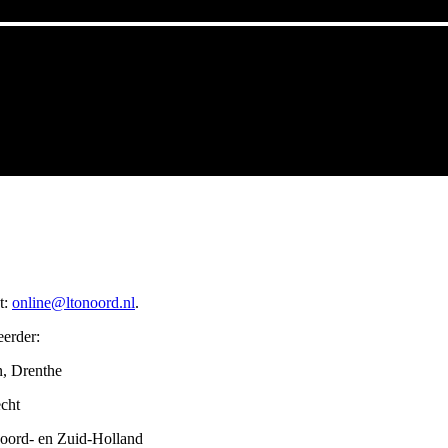
t:
online@ltonoord.nl
.
eerder:
n, Drenthe
echt
Noord- en Zuid-Holland