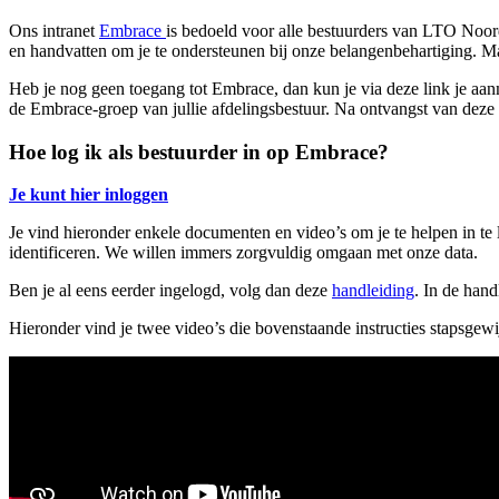
Ons intranet
Embrace
is bedoeld voor alle bestuurders van LTO Noord
en handvatten om je te ondersteunen bij onze belangenbehartiging. Ma
Heb je nog geen toegang tot Embrace, dan kun je via deze link je aa
de Embrace-groep van jullie afdelingsbestuur. Na ontvangst van deze
Hoe log ik als bestuurder in op Embrace?
Je kunt hier inloggen
Je vind hieronder enkele documenten en video’s om je te helpen in t
identificeren. We willen immers zorgvuldig omgaan met onze data.
Ben je al eens eerder ingelogd, volg dan deze
handleiding
. In de han
Hieronder vind je twee video’s die bovenstaande instructies stapsgewi