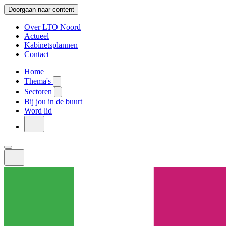
Doorgaan naar content
Over LTO Noord
Actueel
Kabinetsplannen
Contact
Home
Thema's
Sectoren
Bij jou in de buurt
Word lid