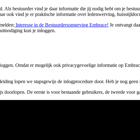
. Als bestuurder vind je daar informatie die jij nodig hebt om je bes
ar ook vind je er praktische informatie over ledenwerving, huisstijldoc
nmelden:
Interesse in de Bestuurdersomgeving Embrace!
Je ontvangt daa
 uitnodiging kun je inloggen.
e loggen. Omdat er mogelijk ook privacygevoelige informatie op Embrace
dleiding lopen we stapsgewijs de inlogprocedure door. Heb je nog geen
js doorlopen. De eerste is voor bestaande gebruikers, de tweede voor g