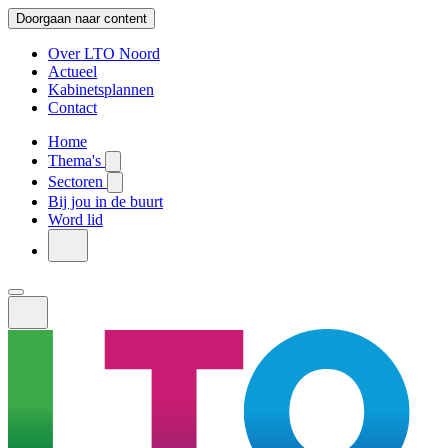
Doorgaan naar content
Over LTO Noord
Actueel
Kabinetsplannen
Contact
Home
Thema's
Sectoren
Bij jou in de buurt
Word lid