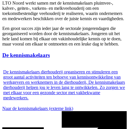
LTO Noord werkt samen met de kennismakelaars pluimvee-,
kalver-, geiten-, varkens- en melkveehouderij om een
toekomstbestendige veehouderij te realiseren, waarin ondernemers
en medewerkers beschikken over de juiste kennis en vaardigheden.
Een groot succes zijn ieder jaar de sectorale jongerendagen die
georganiseerd worden door de kennismakelaars. Jongeren uit het
hele land komen bij elkaar om vakinhoudelijke kennis op te doen,
maar vooral om elkaar te ontmoeten en een leuke dag te hebben.
De kennismakelaars
De kennismakelaars dierhouderij organiseren en stimuleren een
groot aantal activiteiten ten behoeve van kennisontwikkeling van
werkgevers en werknemers in de dierhouderij. De kennismakelaars
dierhouderij helpen jou je leven lang te ontwikkelen. Zo zorgen we
met elkaar voor een gezonde sector met vakbekwame
medewerkers.
Naar de kennismakelaars
(externe link)