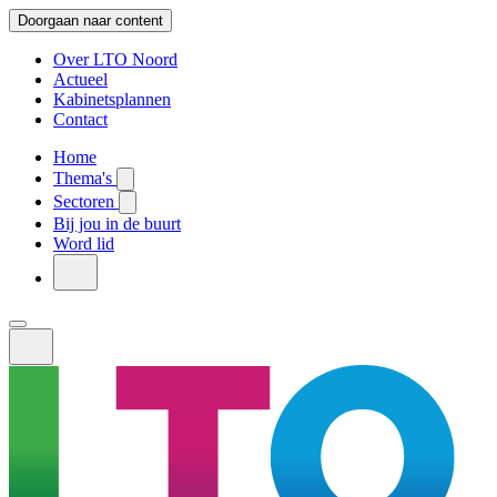
Doorgaan naar content
Over LTO Noord
Actueel
Kabinetsplannen
Contact
Home
Thema's
Sectoren
Bij jou in de buurt
Word lid