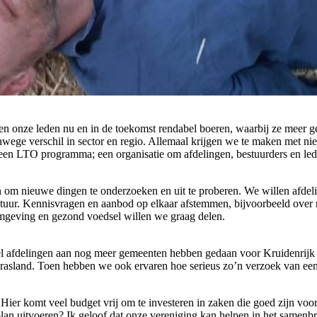
 onze leden nu en in de toekomst rendabel boeren, waarbij ze meer g
vanwege verschil in sector en regio. Allemaal krijgen we te maken met 
en LTO programma; een organisatie om afdelingen, bestuurders en leden
 om nieuwe dingen te onderzoeken en uit te proberen. We willen afdel
tuur. Kennisvragen en aanbod op elkaar afstemmen, bijvoorbeeld over n
mgeving en gezond voedsel willen we graag delen.
eel afdelingen aan nog meer gemeenten hebben gedaan voor Kruidenrijk
grasland. Toen hebben we ook ervaren hoe serieus zo’n verzoek van e
Hier komt veel budget vrij om te investeren in zaken die goed zijn voor
 plan uitvoeren? Ik geloof dat onze vereniging kan helpen in het samenb