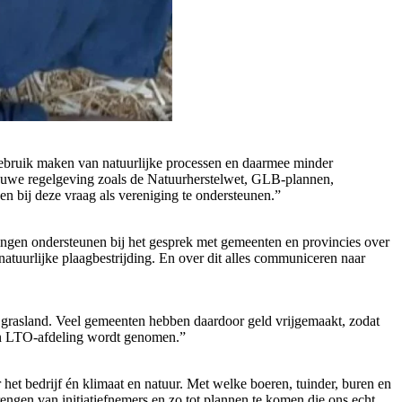
ebruik maken van natuurlijke processen en daarmee minder
nieuwe regelgeving zoals de Natuurherstelwet, GLB-plannen,
 bij deze vraag als vereniging te ondersteunen.”
ingen ondersteunen bij het gesprek met gemeenten en provincies over
atuurlijke plaagbestrijding. En over dit alles communiceren naar
 grasland. Veel gemeenten hebben daardoor geld vrijgemaakt, zodat
en LTO-afdeling wordt genomen.”
 het bedrijf én klimaat en natuur. Met welke boeren, tuinder, buren en
rengen van initiatiefnemers en zo tot plannen te komen die ons echt