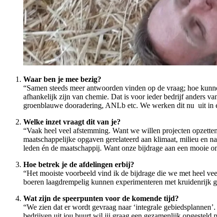
Waar ben je mee bezig?
“Samen steeds meer antwoorden vinden op de vraag; hoe kunnen
afhankelijk zijn van chemie. Dat is voor ieder bedrijf anders 
groenblauwe dooradering, ANLb etc. We werken dit nu uit in e
Welke inzet vraagt dit van je?
“Vaak heel veel afstemming. Want we willen projecten opzetten
maatschappelijke opgaven gerelateerd aan klimaat, milieu en na
leden én de maatschappij. Want onze bijdrage aan een mooie o
Hoe betrek je de afdelingen erbij?
“Het mooiste voorbeeld vind ik de bijdrage die we met heel v
boeren laagdrempelig kunnen experimenteren met kruidenrijk 
Wat zijn de speerpunten voor de komende tijd?
“We zien dat er wordt gevraag naar ‘integrale gebiedsplannen’. 
bedrijven uit jou buurt wil jij graag een gezamenlijk opgesteld