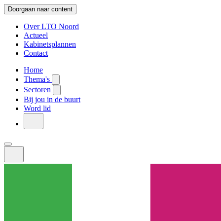
Doorgaan naar content
Over LTO Noord
Actueel
Kabinetsplannen
Contact
Home
Thema's
Sectoren
Bij jou in de buurt
Word lid