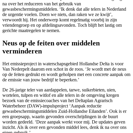
na over het reduceren van het gebruik van
gewasbeschermingsmiddelen. ‘Ik denk dat alle telers in Nederland
de urgentie voelen. Doen we niets, dan raken we ze kwijt’,
verwoordt hij. Het onderwerp komt regelmatig voorbij in zijn
vriendengroep en op afdelingsavonden. Toch blijft het lastig om
gerichte maatregelen te nemen.
Neus op de feiten over middelen
verminderen
Het emissieproject in waterschapsgebied Hollandse Delta is voor
Van Nederpelt daarom een schot in de roos. ‘Je wordt met de neus
op de feiten gedrukt en wordt geholpen met een concrete aanpak om
de emissie van jouw bedrijf te beperken.’
De 26-jarige teler van aardappelen, tarwe, suikerbieten, uien,
wortelen, tulpen en witlof en alle telers in de omgeving kregen
bezoek van de emissiecoaches van het Deltaplan Agrarisch
Waterbeheer (DAW)-impulsproject ‘Aanpak reductie
gewasbeschermingsmiddelen Zuid-Hollandse Eilanden’. Ook is er
een groepsapp, waarin gevonden overschrijdingen in de buurt
worden gedeeld. ‘Deze aanpak werkt voor mij. De updates geven
inzicht. Als ik over een gevonden middel lees, denk ik na over ons
eigen gebruik.’