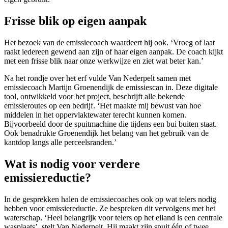
Frisse blik op eigen aanpak
Het bezoek van de emissiecoach waardeert hij ook. ‘Vroeg of laat
raakt iedereen gewend aan zijn of haar eigen aanpak. De coach kijkt
met een frisse blik naar onze werkwijze en ziet wat beter kan.’
Na het rondje over het erf vulde Van Nederpelt samen met
emissiecoach Martijn Groenendijk de emissiescan in. Deze digitale
tool, ontwikkeld voor het project, beschrijft alle bekende
emissieroutes op een bedrijf. ‘Het maakte mij bewust van hoe
middelen in het oppervlaktewater terecht kunnen komen.
Bijvoorbeeld door de spuitmachine die tijdens een bui buiten staat.
Ook benadrukte Groenendijk het belang van het gebruik van de
kantdop langs alle perceelsranden.’
Wat is nodig voor verdere
emissiereductie?
In de gesprekken halen de emissiecoaches ook op wat telers nodig
hebben voor emissiereductie. Ze bespreken dit vervolgens met het
waterschap. ‘Heel belangrijk voor telers op het eiland is een centrale
wasplaats’, stelt Van Nederpelt. Hij maakt zijn spuit één of twee