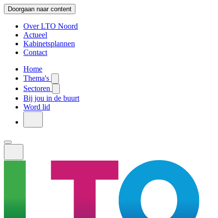
Doorgaan naar content
Over LTO Noord
Actueel
Kabinetsplannen
Contact
Home
Thema's
Sectoren
Bij jou in de buurt
Word lid