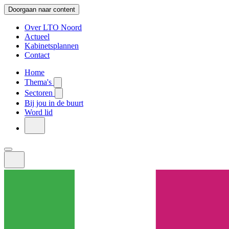
Doorgaan naar content
Over LTO Noord
Actueel
Kabinetsplannen
Contact
Home
Thema's
Sectoren
Bij jou in de buurt
Word lid