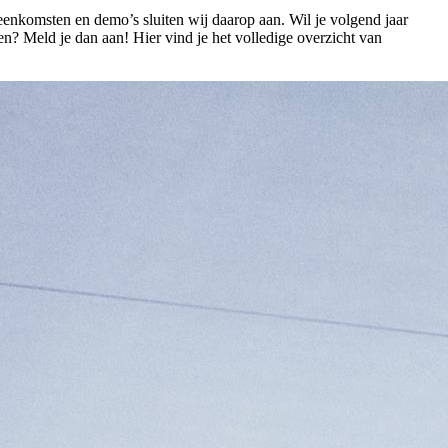
jeenkomsten en demo’s sluiten wij daarop aan. Wil je volgend jaar
n? Meld je dan aan! Hier vind je het volledige overzicht van