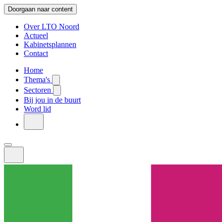
Doorgaan naar content
Over LTO Noord
Actueel
Kabinetsplannen
Contact
Home
Thema's
Sectoren
Bij jou in de buurt
Word lid