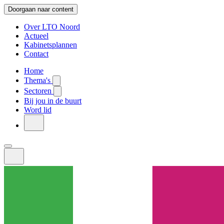
Doorgaan naar content
Over LTO Noord
Actueel
Kabinetsplannen
Contact
Home
Thema's
Sectoren
Bij jou in de buurt
Word lid