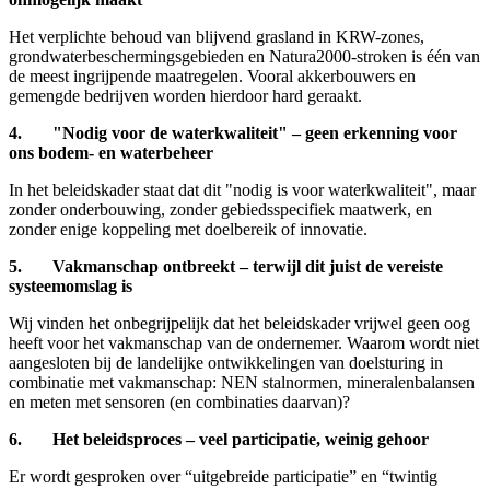
Het verplichte behoud van blijvend grasland in KRW-zones,
grondwaterbeschermingsgebieden en Natura2000‑stroken is één van
de meest ingrijpende maatregelen. Vooral akkerbouwers en
gemengde bedrijven worden hierdoor hard geraakt.
4. "Nodig voor de waterkwaliteit" – geen erkenning voor
ons bodem- en waterbeheer
In het beleidskader staat dat dit "nodig is voor waterkwaliteit", maar
zonder onderbouwing, zonder gebiedsspecifiek maatwerk, en
zonder enige koppeling met doelbereik of innovatie.
5. Vakmanschap ontbreekt – terwijl dit juist de vereiste
systeemomslag is
Wij vinden het onbegrijpelijk dat het beleidskader vrijwel geen oog
heeft voor het vakmanschap van de ondernemer. Waarom wordt niet
aangesloten bij de landelijke ontwikkelingen van doelsturing in
combinatie met vakmanschap: NEN stalnormen, mineralenbalansen
en meten met sensoren (en combinaties daarvan)?
6. Het beleidsproces – veel participatie, weinig gehoor
Er wordt gesproken over “uitgebreide participatie” en “twintig