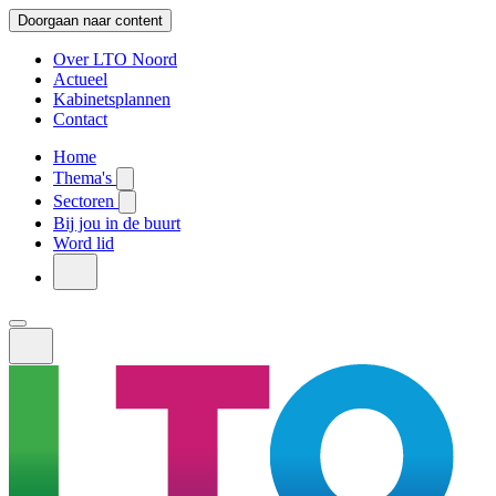
Doorgaan naar content
Over LTO Noord
Actueel
Kabinetsplannen
Contact
Home
Thema's
Sectoren
Bij jou in de buurt
Word lid