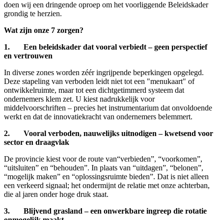
doen wij een dringende oproep om het voorliggende Beleidskader
grondig te herzien.
Wat zijn onze 7 zorgen?
1. Een beleidskader dat vooral verbiedt – geen perspectief
en vertrouwen
In diverse zones worden zéér ingrijpende beperkingen opgelegd.
Deze stapeling van verboden leidt niet tot een "menukaart" of
ontwikkelruimte, maar tot een dichtgetimmerd systeem dat
ondernemers klem zet. U kiest nadrukkelijk voor
middelvoorschriften – precies het instrumentarium dat onvoldoende
werkt en dat de innovatiekracht van ondernemers belemmert.
2. Vooral verboden, nauwelijks uitnodigen – kwetsend voor
sector en draagvlak
De provincie kiest voor de route van“verbieden”, “voorkomen”,
“uitsluiten” en “behouden”. In plaats van “uitdagen”, “belonen”,
“mogelijk maken” en “oplossingsruimte bieden”. Dat is niet alleen
een verkeerd signaal; het ondermijnt de relatie met onze achterban,
die al jaren onder hoge druk staat.
3. Blijvend grasland – een onwerkbare ingreep die rotatie
onmogelijk maakt