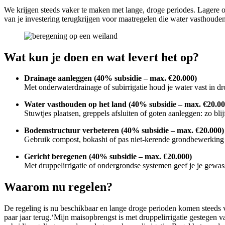
We krijgen steeds vaker te maken met lange, droge periodes. Lagere o
van je investering terugkrijgen voor maatregelen die water vasthouden
Wat kun je doen en wat levert het op?
Drainage aanleggen (40% subsidie – max. €20.000)
Met onderwaterdrainage of subirrigatie houd je water vast in dro
Water vasthouden op het land (40% subsidie – max. €20.00
Stuwtjes plaatsen, greppels afsluiten of goten aanleggen: zo bli
Bodemstructuur verbeteren (40% subsidie – max. €20.000)
Gebruik compost, bokashi of pas niet-kerende grondbewerking
Gericht beregenen (40% subsidie – max. €20.000)
Met druppelirrigatie of ondergrondse systemen geef je je gewass
Waarom nu regelen?
De regeling is nu beschikbaar en lange droge perioden komen steeds 
paar jaar terug.‘Mijn maisopbrengst is met druppelirrigatie gestegen 