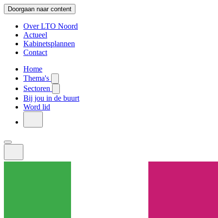
Doorgaan naar content
Over LTO Noord
Actueel
Kabinetsplannen
Contact
Home
Thema's
Sectoren
Bij jou in de buurt
Word lid