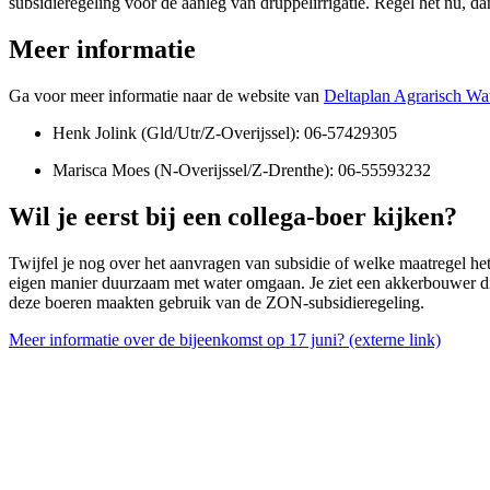
subsidieregeling voor de aanleg van druppelirrigatie. Regel het nu, d
Meer informatie
Ga voor meer informatie naar de website van
Deltaplan Agrarisch Wa
Henk Jolink (Gld/Utr/Z-Overijssel): 06-57429305
Marisca Moes (N-Overijssel/Z-Drenthe): 06-55593232
Wil je eerst bij een collega-boer kijken?
Twijfel je nog over het aanvragen van subsidie of welke maatregel he
eigen manier duurzaam met water omgaan. Je ziet een akkerbouwer die 
deze boeren maakten gebruik van de ZON-subsidieregeling.
Meer informatie over de bijeenkomst op 17 juni?
(externe link)