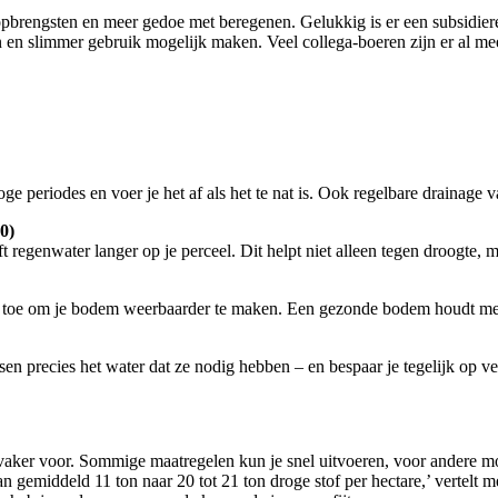
pbrengsten en meer gedoe met beregenen. Gelukkig is er een subsidiere
 en slimmer gebruik mogelijk maken. Veel collega-boeren zijn er al mee
ge periodes en voer je het af als het te nat is. Ook regelbare drainage v
0)
jft regenwater langer op je perceel. Dit helpt niet alleen tegen droogte,
 toe om je bodem weerbaarder te maken. Een gezonde bodem houdt meer
en precies het water dat ze nodig hebben – en bespaar je tegelijk op v
vaker voor. Sommige maatregelen kun je snel uitvoeren, voor andere moe
van gemiddeld 11 ton naar 20 tot 21 ton droge stof per hectare,’ vertel