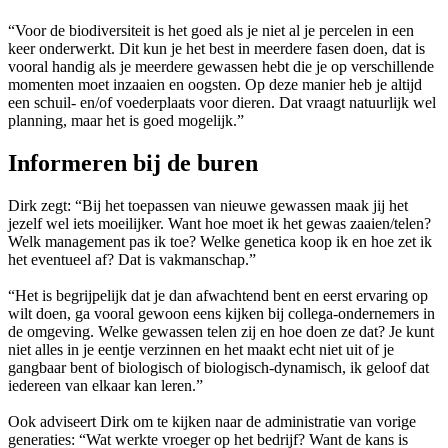
“Voor de biodiversiteit is het goed als je niet al je percelen in een
keer onderwerkt. Dit kun je het best in meerdere fasen doen, dat is
vooral handig als je meerdere gewassen hebt die je op verschillende
momenten moet inzaaien en oogsten. Op deze manier heb je altijd
een schuil- en/of voederplaats voor dieren. Dat vraagt natuurlijk wel
planning, maar het is goed mogelijk.”
Informeren bij de buren
Dirk zegt: “Bij het toepassen van nieuwe gewassen maak jij het
jezelf wel iets moeilijker. Want hoe moet ik het gewas zaaien/telen?
Welk management pas ik toe? Welke genetica koop ik en hoe zet ik
het eventueel af? Dat is vakmanschap.”
“Het is begrijpelijk dat je dan afwachtend bent en eerst ervaring op
wilt doen, ga vooral gewoon eens kijken bij collega-ondernemers in
de omgeving. Welke gewassen telen zij en hoe doen ze dat? Je kunt
niet alles in je eentje verzinnen en het maakt echt niet uit of je
gangbaar bent of biologisch of biologisch-dynamisch, ik geloof dat
iedereen van elkaar kan leren.”
Ook adviseert Dirk om te kijken naar de administratie van vorige
generaties: “Wat werkte vroeger op het bedrijf? Want de kans is