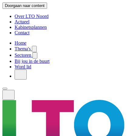
Doorgaan naar content
Over LTO Noord
Actueel
Kabinetsplannen
Contact
Home
Thema's
Sectoren
Bij jou in de buurt
Word lid