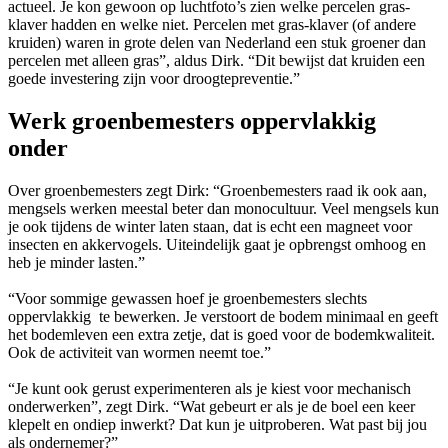
actueel. Je kon gewoon op luchtfoto’s zien welke percelen gras-
klaver hadden en welke niet. Percelen met gras-klaver (of andere
kruiden) waren in grote delen van Nederland een stuk groener dan
percelen met alleen gras”, aldus Dirk. “Dit bewijst dat kruiden een
goede investering zijn voor droogtepreventie.”
Werk groenbemesters oppervlakkig
onder
Over groenbemesters zegt Dirk: “Groenbemesters raad ik ook aan,
mengsels werken meestal beter dan monocultuur. Veel mengsels kun
je ook tijdens de winter laten staan, dat is echt een magneet voor
insecten en akkervogels. Uiteindelijk gaat je opbrengst omhoog en
heb je minder lasten.”
“Voor sommige gewassen hoef je groenbemesters slechts
oppervlakkig te bewerken. Je verstoort de bodem minimaal en geeft
het bodemleven een extra zetje, dat is goed voor de bodemkwaliteit.
Ook de activiteit van wormen neemt toe.”
“Je kunt ook gerust experimenteren als je kiest voor mechanisch
onderwerken”, zegt Dirk. “Wat gebeurt er als je de boel een keer
klepelt en ondiep inwerkt? Dat kun je uitproberen. Wat past bij jou
als ondernemer?”