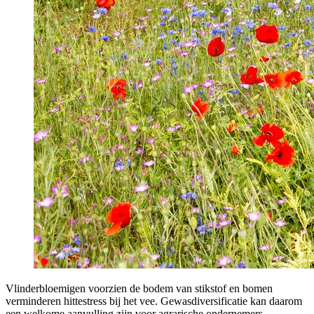
Vlinderbloemigen voorzien de bodem van stikstof en bomen
verminderen hittestress bij het vee. Gewasdiversificatie kan daarom
een welkome aanvulling zijn voor agrarische ondernemers.