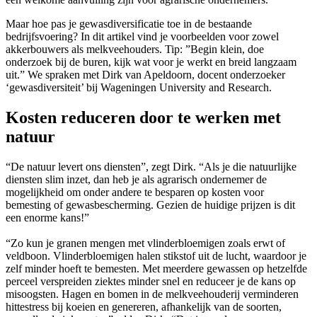
Maar hoe pas je gewasdiversificatie toe in de bestaande
bedrijfsvoering? In dit artikel vind je voorbeelden voor zowel
akkerbouwers als melkveehouders. Tip: ”Begin klein, doe
onderzoek bij de buren, kijk wat voor je werkt en breid langzaam
uit.” We spraken met Dirk van Apeldoorn, docent onderzoeker
‘gewasdiversiteit’ bij Wageningen University and Research.
Kosten reduceren door te werken met
natuur
“De natuur levert ons diensten”, zegt Dirk. “Als je die natuurlijke
diensten slim inzet, dan heb je als agrarisch ondernemer de
mogelijkheid om onder andere te besparen op kosten voor
bemesting of gewasbescherming. Gezien de huidige prijzen is dit
een enorme kans!”
“Zo kun je granen mengen met vlinderbloemigen zoals erwt of
veldboon. Vlinderbloemigen halen stikstof uit de lucht, waardoor je
zelf minder hoeft te bemesten. Met meerdere gewassen op hetzelfde
perceel verspreiden ziektes minder snel en reduceer je de kans op
misoogsten. Hagen en bomen in de melkveehouderij verminderen
hittestress bij koeien en genereren, afhankelijk van de soorten,