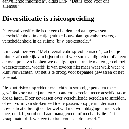
aanvullende inkomsten”, aldus Dirk. “Dat is goed voor ons
allemaal.”
Diversificatie is risicospreiding
“Gewasdiversificatie is de verscheidenheid aan gewassen,
verscheidenheid in de tijd (ruimer bouwplan, groenbemesters) en
verscheidenheid in de ruimte (bijv. strokenteelt).”
Dirk zegt hierover: “Met diversificatie spreid je risico’s, zo ben je
minder afhankelijk van bijvoorbeeld weersomstandigheden of alleen
de melkprijs. Zo hebben we de afgelopen jaren te maken gehad met
weersextremen, waarbij je van tevoren niet meer weet welk weer je
kunt verwachten. Of het is te droog voor bepaalde gewassen of het
is te nat.”
“Je kunt risico’s spreiden: wellicht zijn sommige percelen meer
geschikt voor natte jaren en zijn andere percelen meer geschikt voor
droge jaren. Door gewassen over verschillende percelen te spreiden,
of een vorm van strokenteelt toe te passen, loop je minder risico.
Diversificatie brengt echter wel wat nieuwe uitdagingen met zich
mee, denk bijvoorbeeld aan management of mechanisatie. Dat
vraagt natuurlijk wel eerst extra kennis en denkwerk.”