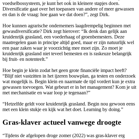
voedselbossysteem, je kunt het ook in kleinere stapjes doen.
Diversificatie gaat over het toepassen van andere of meer gewassen
en dan is de vraag: hoe gaan we dat doen?”, zegt Dirk.
Hoe kunnen agrarische ondernemers laagdrempelig beginnen met
gewasdiversificatie? Dirk zegt hierover: “Ik denk dan gelijk aan
kruidenrijk grasland, een voederhaag of groenbemesters. Deze
maatregelen gaan in principe altijd goed, maar er zijn natuurlijk wel
een paar zaken waar je voorzichtig mee moet zijn. Zo moet je
kruidenrijk grasland niet teveel bemesten en is raskeuze belangrijk
bij fruit- en notenteelt.”
Hoe begin je klein zodat het geen grote financiële impact heeft?
“Blijf niet vastzitten in het ijzeren bouwplan, ga testen en onderzoek
wat mogelijk is. Begin klein en naarmate de tijd vordert kun je extra
gewassen toevoegen. Wat gebeurt er in het management? Kom je uit
met mechanisatie en waar loop je tegenaan?”
“Hetzelfde geldt voor kruidenrijk grasland. Begin nou gewoon eens
met een klein stukje en kijk wat het doet. Learning by doing.”
Gras-klaver actueel vanwege droogte
“Tijdens de afgelopen droge zomer (2022) was gras-klaver erg