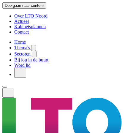
Doorgaan naar content
Over LTO Noord
Actueel
Kabinetsplannen
Contact
Home
Thema's
Sectoren
Bij jou in de buurt
Word lid