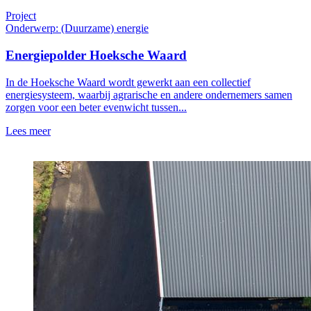
Project
Onderwerp: (Duurzame) energie
Energiepolder Hoeksche Waard
In de Hoeksche Waard wordt gewerkt aan een collectief
energiesysteem, waarbij agrarische en andere ondernemers samen
zorgen voor een beter evenwicht tussen...
Lees meer