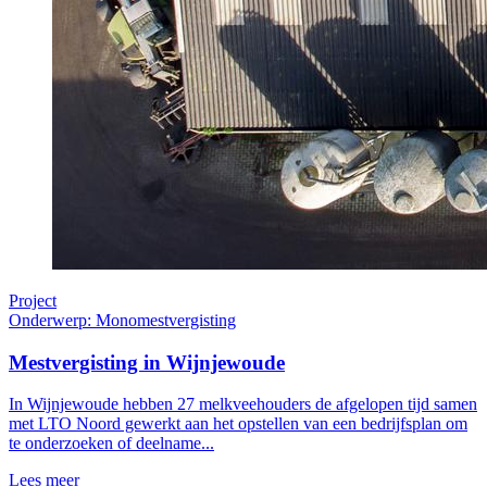
Project
Onderwerp: Monomestvergisting
Mestvergisting in Wijnjewoude
In Wijnjewoude hebben 27 melkveehouders de afgelopen tijd samen
met LTO Noord gewerkt aan het opstellen van een bedrijfsplan om
te onderzoeken of deelname...
Lees meer