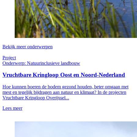
Bekijk meer onderwerpen
Project
Onderwerp: Natuurinclusieve landbouw
Vruchtbare Kringloop Oost en Noord-Nederland
Hoe kunnen boeren de bodem gezond houden, beter omgaan met
mest en tegelijk bijdragen aan natuur en klimaat? In de projecten
Vruchtbare Kringloop Overijssel...
Lees meer