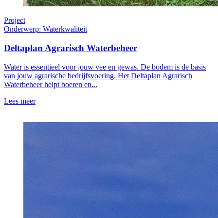
Project
Onderwerp: Waterkwaliteit
Deltaplan Agrarisch Waterbeheer
Water is essentieel voor jouw vee en gewas. De bodem is de basis
van jouw agrarische bedrijfsvoering. Het Deltaplan Agrarisch
Waterbeheer helpt boeren en...
Lees meer