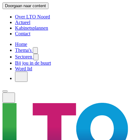
Doorgaan naar content
Over LTO Noord
Actueel
Kabinetsplannen
Contact
Home
Thema's
Sectoren
Bij jou in de buurt
Word lid