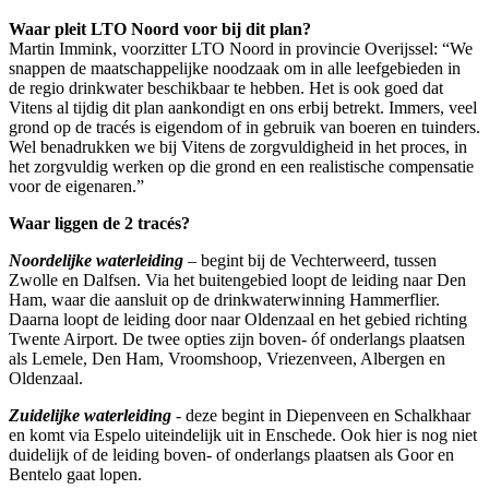
Waar pleit LTO Noord voor bij dit plan?
Martin Immink, voorzitter LTO Noord in provincie Overijssel: “We
snappen de maatschappelijke noodzaak om in alle leefgebieden in
de regio drinkwater beschikbaar te hebben. Het is ook goed dat
Vitens al tijdig dit plan aankondigt en ons erbij betrekt. Immers, veel
grond op de tracés is eigendom of in gebruik van boeren en tuinders.
Wel benadrukken we bij Vitens de zorgvuldigheid in het proces, in
het zorgvuldig werken op die grond en een realistische compensatie
voor de eigenaren.”
Waar liggen de 2 tracés?
Noordelijke waterleiding
– begint bij de Vechterweerd, tussen
Zwolle en Dalfsen. Via het buitengebied loopt de leiding naar Den
Ham, waar die aansluit op de drinkwaterwinning Hammerflier.
Daarna loopt de leiding door naar Oldenzaal en het gebied richting
Twente Airport. De twee opties zijn boven- óf onderlangs plaatsen
als Lemele, Den Ham, Vroomshoop, Vriezenveen, Albergen en
Oldenzaal.
Zuidelijke waterleiding
- deze begint in Diepenveen en Schalkhaar
en komt via Espelo uiteindelijk uit in Enschede. Ook hier is nog niet
duidelijk of de leiding boven- of onderlangs plaatsen als Goor en
Bentelo gaat lopen.