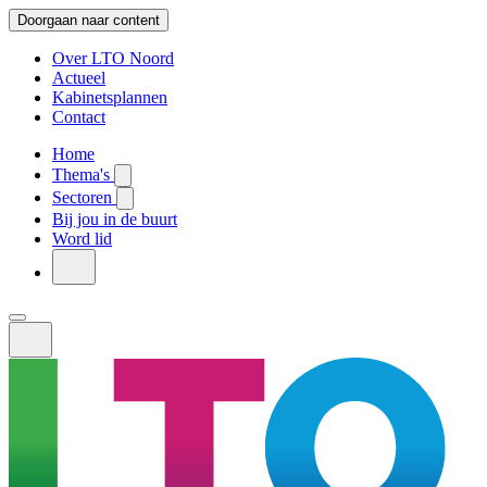
Doorgaan naar content
Over LTO Noord
Actueel
Kabinetsplannen
Contact
Home
Thema's
Sectoren
Bij jou in de buurt
Word lid