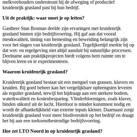
melkveehouders ondersteunt bij de afweging of productief
kruidenrijk grasland past bij hun bedrijf.
Uit de praktijk: waar moet je op letten?
Gastheer Stan Bosman deelde zijn ervaringen met kruidenrijk
grasland binnen zijn bedrijfsvoering. Hij gaf aan dat vooral
mestkwaliteit, timing van bemesting en beweiding belangrijk zijn
voor het slagen van kruidenrijk grasland. Tegelijkertijd merkte hij op
dat wet- en regelgeving niet altijd aansluit bij natuurlijke processen.
Deelname aan praktijkprojecten biedt volgens hem ruimte om te
blijven leren en te experimenteren.
Waarom kruidenrijk grasland?
Kruidenrijk grasland bestaat uit een mengsel van grassen, klavers en
kruiden. Bij goed beheer kan het vergelijkbare opbrengsten leveren
als regulier grasland, terwijl het bijdraagt aan een sterkere bodem,
waterkwaliteit en kostenbesparing. Vlinderbloemigen, zoals klaver,
binden stikstof uit de lucht. Hierdoor is minder kunstmest nodig en
wordt de afhankelijkheid van externe inputs kleiner. Daarnaast zorgt
kruidenrijk grasland voor meer biodiversiteit op het bedrijf en draagt
het bij aan een toekomstbestendige bedrijfsvoering.
Hoe zet LTO Noord in op kruidenrijk grasland?