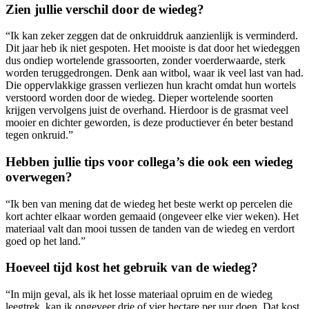
Zien jullie verschil door de wiedeg?
“Ik kan zeker zeggen dat de onkruiddruk aanzienlijk is verminderd.
Dit jaar heb ik niet gespoten. Het mooiste is dat door het wiedeggen
dus ondiep wortelende grassoorten, zonder voerderwaarde, sterk
worden teruggedrongen. Denk aan witbol, waar ik veel last van had.
Die oppervlakkige grassen verliezen hun kracht omdat hun wortels
verstoord worden door de wiedeg. Dieper wortelende soorten
krijgen vervolgens juist de overhand. Hierdoor is de grasmat veel
mooier en dichter geworden, is deze productiever én beter bestand
tegen onkruid.”
Hebben jullie tips voor collega’s die ook een wiedeg
overwegen?
“Ik ben van mening dat de wiedeg het beste werkt op percelen die
kort achter elkaar worden gemaaid (ongeveer elke vier weken). Het
materiaal valt dan mooi tussen de tanden van de wiedeg en verdort
goed op het land.”
Hoeveel tijd kost het gebruik van de wiedeg?
“In mijn geval, als ik het losse materiaal opruim en de wiedeg
leegtrek, kan ik ongeveer drie of vier hectare per uur doen. Dat kost