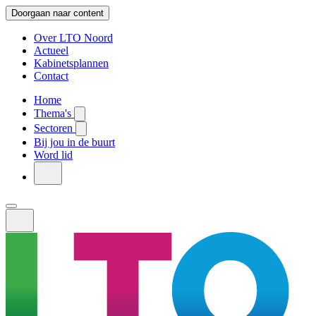
Doorgaan naar content
Over LTO Noord
Actueel
Kabinetsplannen
Contact
Home
Thema's
Sectoren
Bij jou in de buurt
Word lid