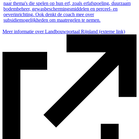
naar thema's die spelen op hun erf, zoals erfafspoeling, duurzaam
bodembeheer, gewasbeschermingsmiddelen en perceel- en
oeverinrichting. Ook denkt de coach mee over
subsidiemogelijkheden om maatregelen te nemen.
Meer informatie over Landbouwportaal Rijnland
(externe link)