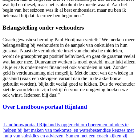
wat tijd en diesel, maar het is absoluut de moeite waard. Aan het
begin van het seizoen was ik al best enthousiast, maar nu ben ik
helemaal blij dat ik ermee ben begonnen.”
Belangstelling onder veehouders
Coach gewasbescherming Paul Hooijman vertelt: “We merken meer
belangstelling bij veehouders in de aanpak van onkruiden in hun
grasmat. Naast de verminderde inzet van chemische middelen,
wordt de grasopbrengst positief beïnvloed, en gaat de grasmat veelal
wat langer mee. Duurzamer werken is mooi gesteld, maar lukt alleen
als je er als ondernemer financieel ook voordelen in ziet. Zonder
geld is verduurzaming niet mogelijk. Met de inzet van de wiedeg in
grasland (vaak een stevigere variant dan die in de akkerbouw
gebruikt worden), blijkt dit veelal goed te lukken. Dus de veehouder
ziet de voordelen in zijn bedrijf én voor de omgeving boeken we
ook winst. Iedereen blij dus!”
Over Landbouwportaal Rijnland
Landbouwportaal Rijnland is opgericht om boeren en tuinders te
helpen bij het maken van toekomst- en waterbestendige keuzes met
hulp van subsidies en adviezen. Samen met een coach kijken zij