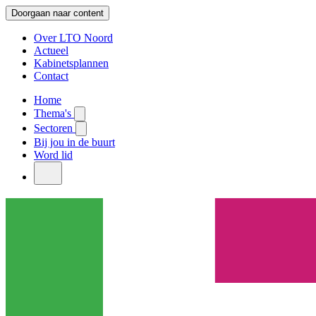
Doorgaan naar content
Over LTO Noord
Actueel
Kabinetsplannen
Contact
Home
Thema's
Sectoren
Bij jou in de buurt
Word lid