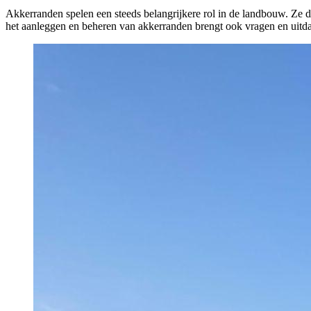
Akkerranden spelen een steeds belangrijkere rol in de landbouw. Ze 
het aanleggen en beheren van akkerranden brengt ook vragen en uitd