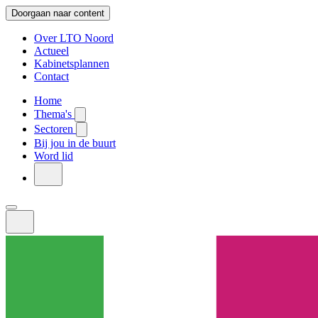
Doorgaan naar content
Over LTO Noord
Actueel
Kabinetsplannen
Contact
Home
Thema's
Sectoren
Bij jou in de buurt
Word lid