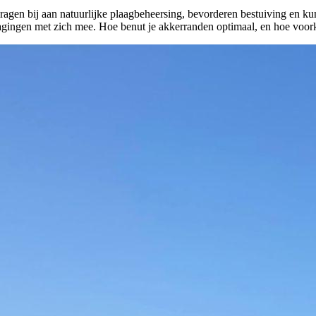
dragen bij aan natuurlijke plaagbeheersing, bevorderen bestuiving en 
agingen met zich mee. Hoe benut je akkerranden optimaal, en hoe voor