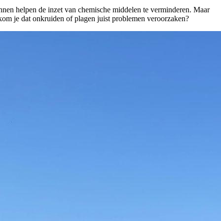
kunnen helpen de inzet van chemische middelen te verminderen. Maar
kom je dat onkruiden of plagen juist problemen veroorzaken?