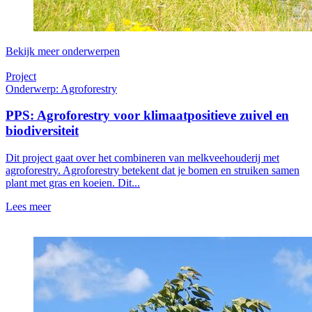
Bekijk meer onderwerpen
Project
Onderwerp: Agroforestry
PPS: Agroforestry voor klimaatpositieve zuivel en
biodiversiteit
Dit project gaat over het combineren van melkveehouderij met
agroforestry. Agroforestry betekent dat je bomen en struiken samen
plant met gras en koeien. Dit...
Lees meer