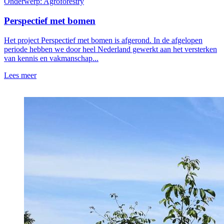
Onderwerp: Agroforestry
Perspectief met bomen
Het project Perspectief met bomen is afgerond. In de afgelopen
periode hebben we door heel Nederland gewerkt aan het versterken
van kennis en vakmanschap...
Lees meer