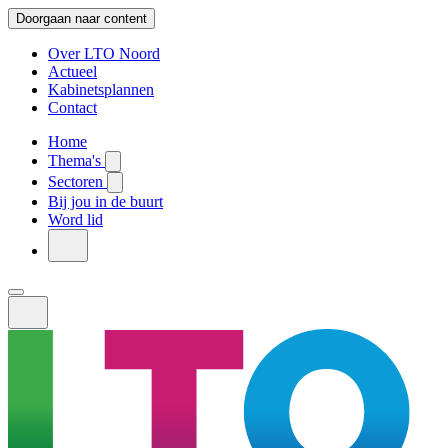
Doorgaan naar content
Over LTO Noord
Actueel
Kabinetsplannen
Contact
Home
Thema's
Sectoren
Bij jou in de buurt
Word lid