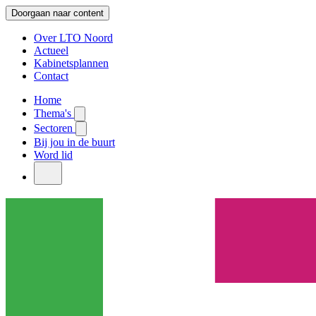
Doorgaan naar content
Over LTO Noord
Actueel
Kabinetsplannen
Contact
Home
Thema's
Sectoren
Bij jou in de buurt
Word lid