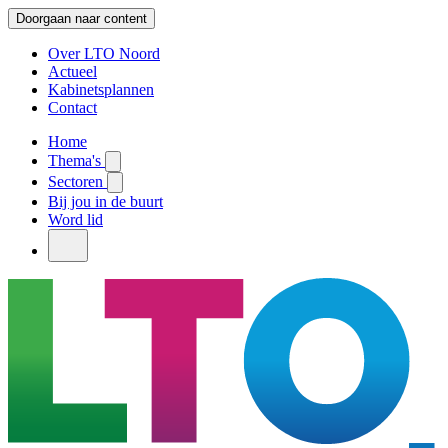
Doorgaan naar content
Over LTO Noord
Actueel
Kabinetsplannen
Contact
Home
Thema's
Sectoren
Bij jou in de buurt
Word lid