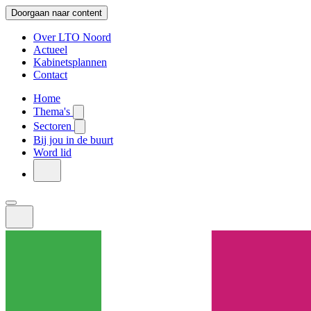
Doorgaan naar content
Over LTO Noord
Actueel
Kabinetsplannen
Contact
Home
Thema's
Sectoren
Bij jou in de buurt
Word lid