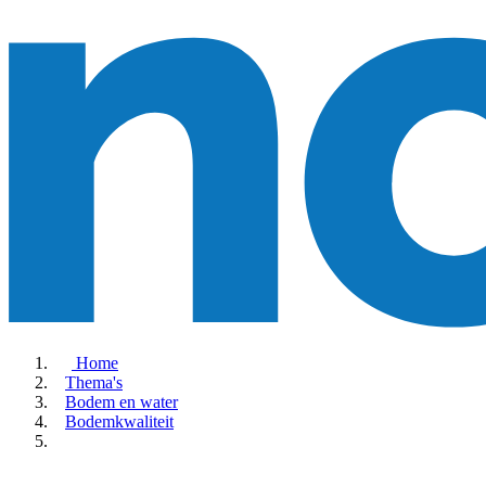
Home
Thema's
Bodem en water
Bodemkwaliteit