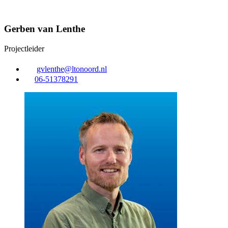
Gerben van Lenthe
Projectleider
gvlenthe@ltonoord.nl
06-51378291