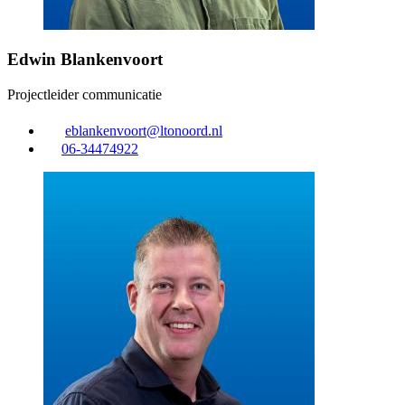
Edwin Blankenvoort
Projectleider communicatie
eblankenvoort@ltonoord.nl
06-34474922