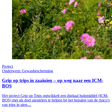
Project
Onderwerp: Gewasbescherming
Grip op trips in zaaiuien – op weg naar een ICM-
BOS
Het project Grip op Trips ontwikkelt een digitaal hulpmiddel (ICM-
BOS) met als doel uientelers te helpen bij het bepalen van de risico’s
van trips in uien....