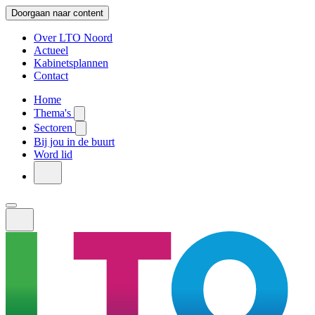
Doorgaan naar content
Over LTO Noord
Actueel
Kabinetsplannen
Contact
Home
Thema's
Sectoren
Bij jou in de buurt
Word lid