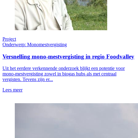
Project
Onderwerp: Monomestvergisting
Versnelling mono-mestvergisting in regio Foodvalley
Uit het eerdere verkennende onderzoek blijkt een potentie voor
mono-mestvergisting zowel in biogas hubs als met centraal
vergisten. Tevens zijn er...
Lees meer