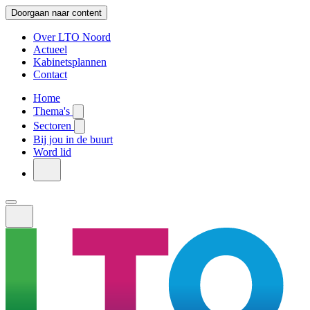
Doorgaan naar content
Over LTO Noord
Actueel
Kabinetsplannen
Contact
Home
Thema's
Sectoren
Bij jou in de buurt
Word lid