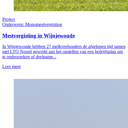
Project
Onderwerp: Monomestvergisting
Mestvergisting in Wijnjewoude
In Wijnjewoude hebben 27 melkveehouders de afgelopen tijd samen
met LTO Noord gewerkt aan het opstellen van een bedrijfsplan om
te onderzoeken of deelname...
Lees meer