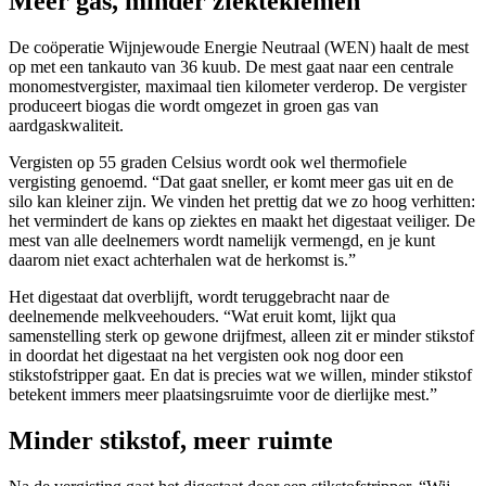
Meer gas, minder ziektekiemen
De coöperatie Wijnjewoude Energie Neutraal (WEN) haalt de mest
op met een tankauto van 36 kuub. De mest gaat naar een centrale
monomestvergister, maximaal tien kilometer verderop. De vergister
produceert biogas die wordt omgezet in groen gas van
aardgaskwaliteit.
Vergisten op 55 graden Celsius wordt ook wel thermofiele
vergisting genoemd. “Dat gaat sneller, er komt meer gas uit en de
silo kan kleiner zijn. We vinden het prettig dat we zo hoog verhitten:
het vermindert de kans op ziektes en maakt het digestaat veiliger. De
mest van alle deelnemers wordt namelijk vermengd, en je kunt
daarom niet exact achterhalen wat de herkomst is.”
Het digestaat dat overblijft, wordt teruggebracht naar de
deelnemende melkveehouders. “Wat eruit komt, lijkt qua
samenstelling sterk op gewone drijfmest, alleen zit er minder stikstof
in doordat het digestaat na het vergisten ook nog door een
stikstofstripper gaat. En dat is precies wat we willen, minder stikstof
betekent immers meer plaatsingsruimte voor de dierlijke mest.”
Minder stikstof, meer ruimte