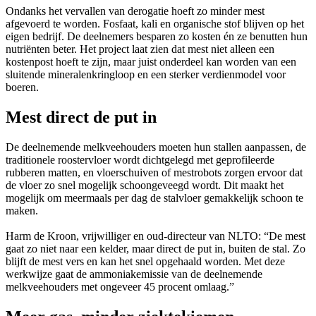
Ondanks het vervallen van derogatie hoeft zo minder mest
afgevoerd te worden. Fosfaat, kali en organische stof blijven op het
eigen bedrijf. De deelnemers besparen zo kosten én ze benutten hun
nutriënten beter. Het project laat zien dat mest niet alleen een
kostenpost hoeft te zijn, maar juist onderdeel kan worden van een
sluitende mineralenkringloop en een sterker verdienmodel voor
boeren.
Mest direct de put in
De deelnemende melkveehouders moeten hun stallen aanpassen, de
traditionele roostervloer wordt dichtgelegd met geprofileerde
rubberen matten, en vloerschuiven of mestrobots zorgen ervoor dat
de vloer zo snel mogelijk schoongeveegd wordt. Dit maakt het
mogelijk om meermaals per dag de stalvloer gemakkelijk schoon te
maken.
Harm de Kroon, vrijwilliger en oud-directeur van NLTO: “De mest
gaat zo niet naar een kelder, maar direct de put in, buiten de stal. Zo
blijft de mest vers en kan het snel opgehaald worden. Met deze
werkwijze gaat de ammoniakemissie van de deelnemende
melkveehouders met ongeveer 45 procent omlaag.”