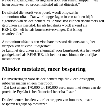
Na de vergisting gaat het digestaat door een stikstofstripper. “Wij
halen ongeveer 30 procent stikstof uit het digestaat.”
De stikstof die wordt verwijderd, wordt omgezet in
ammoniumsulfaat. Dat wordt opgeslagen in een tank en blijft
eigendom van de deelnemers. “Die vloeistof kunnen deelnemers zelf
gebruiken als meststof. En als het straks wordt erkend als
RENURE, telt het als kunstmestvervanger. Dat is nog
waardevoller.”
Ammoniumsulfaat is een vloeibare meststof die ontstaat bij het
strippen van stikstof uit digestaat.
Je kunt het gebruiken als alternatief voor kunstmest. Als het wordt
goedgekeurd als RENURE, telt het niet mee binnen de dierlijke
mestnormen.
Minder mestafzet, meer besparing
De investeringen voor de deelnemers zijn flink: een opslagput,
rubberen matten en een mestrobot.
“Dat kost al snel 170.000 tot 180.000 euro, maar met steun van de
provincie Fryslân is het financieel beter haalbaar.”
De deelnemers betalen voor het strippen van hun mest, maar
besparen tegelijk op mestafzet.