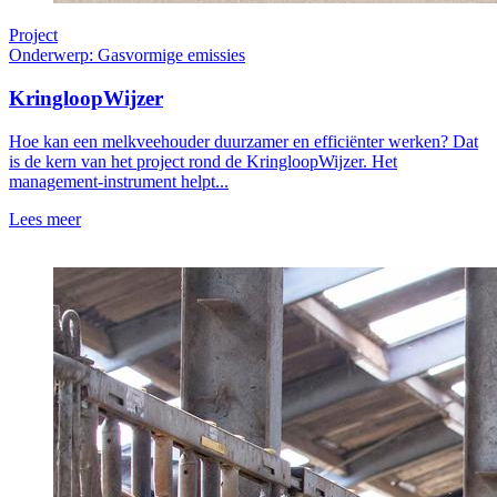
Project
Onderwerp: Gasvormige emissies
KringloopWijzer
Hoe kan een melkveehouder duurzamer en efficiënter werken? Dat
is de kern van het project rond de KringloopWijzer. Het
management-instrument helpt...
Lees meer