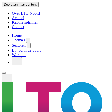
Doorgaan naar content
Over LTO Noord
Actueel
Kabinetsplannen
Contact
Home
Thema's
Sectoren
Bij jou in de buurt
Word lid