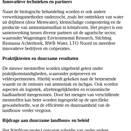
Innovatieve technieken en partners
Naast de biologische behandeling worden er ook andere
verwerkingsmethoden onderzocht, zoals het onttrekken van water
uit drijfmest (door Mestwater), kleinschalige compostering en de
productie van ammoniumsulfaat in kristalvorm. Het project is een
samenwerking tussen diverse partners uit de agrarische sector,
waaronder Wageningen Environmental Research, Stichting
Biomassa Achterhoek, RWB Water, LTO Noord en meerdere
innovatieve bedrijven en coöperaties.
Praktijktesten en duurzame resultaten
De nieuwe meststoffen worden uitgebreid getest onder
praktijkomstandigheden, waaronder potproeven en
veldexperimenten. Hierbij wordt gekeken naar de bemestende
waarde en de emissies van ammoniak en lachgas. Ook worden
aspecten als logistiek, afzetmogelijkheden en economische
haalbaarheid meegenomen. Door het mengen van verschillende
meststoffen kan beter worden ingespeeld op de specifieke
gewasbehoefte, wat de efficiëntie en duurzaamheid van de
landbouw verder vergroot.
Bijdrage aan duurzame landbouw en beleid
Het NitriNure-project ontvangt subsidie van onder andere