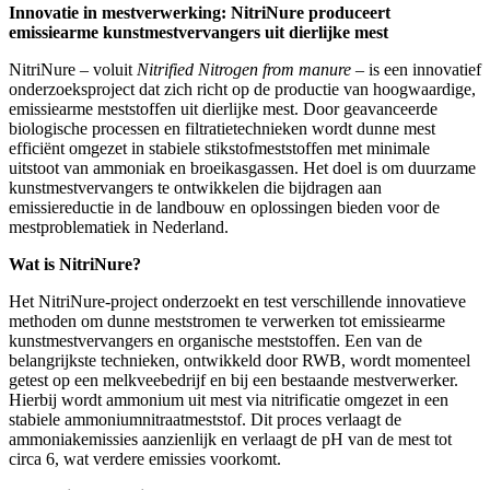
Innovatie in mestverwerking: NitriNure produceert
emissiearme kunstmestvervangers uit dierlijke mest
NitriNure – voluit
Nitrified Nitrogen from manure
– is een innovatief
onderzoeksproject dat zich richt op de productie van hoogwaardige,
emissiearme meststoffen uit dierlijke mest. Door geavanceerde
biologische processen en filtratietechnieken wordt dunne mest
efficiënt omgezet in stabiele stikstofmeststoffen met minimale
uitstoot van ammoniak en broeikasgassen. Het doel is om duurzame
kunstmestvervangers te ontwikkelen die bijdragen aan
emissiereductie in de landbouw en oplossingen bieden voor de
mestproblematiek in Nederland.
Wat is NitriNure?
Het NitriNure-project onderzoekt en test verschillende innovatieve
methoden om dunne meststromen te verwerken tot emissiearme
kunstmestvervangers en organische meststoffen. Een van de
belangrijkste technieken, ontwikkeld door RWB, wordt momenteel
getest op een melkveebedrijf en bij een bestaande mestverwerker.
Hierbij wordt ammonium uit mest via nitrificatie omgezet in een
stabiele ammoniumnitraatmeststof. Dit proces verlaagt de
ammoniakemissies aanzienlijk en verlaagt de pH van de mest tot
circa 6, wat verdere emissies voorkomt.