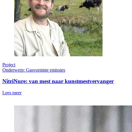
Project
Onderwerp: Gasvormige emissies
NitriNure: van mest naar kunstmestvervanger
Lees meer