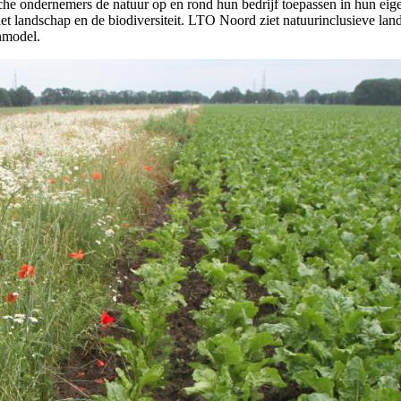
he ondernemers de natuur op en rond hun bedrijf toepassen in hun eige
et landschap en de biodiversiteit. LTO Noord ziet natuurinclusieve lan
nmodel.