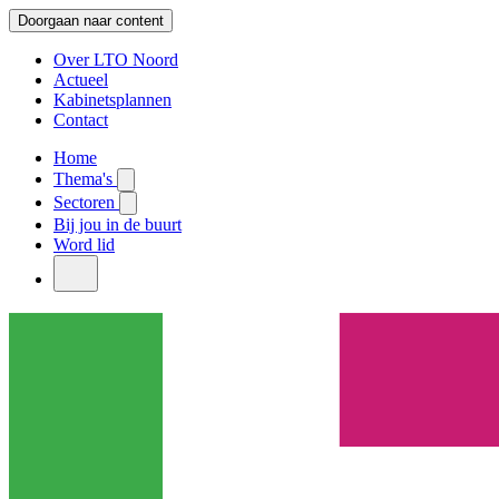
Doorgaan naar content
Over LTO Noord
Actueel
Kabinetsplannen
Contact
Home
Thema's
Sectoren
Bij jou in de buurt
Word lid